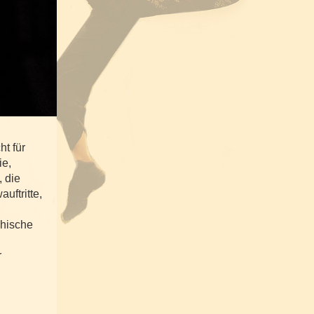
t für
ie,
 die
uftritte,
chische
r