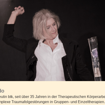
do
utin btk, seit über 35 Jahren in der Therapeutischen Körperarbei
plexe Traumafolgestörungen in Gruppen- und Einzeltherapien.