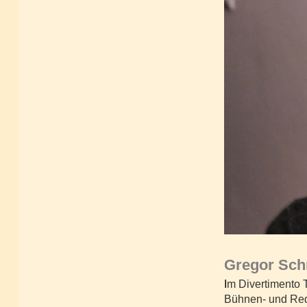
Gregor Sch
I
m Divertimento T
Bühnen- und Req