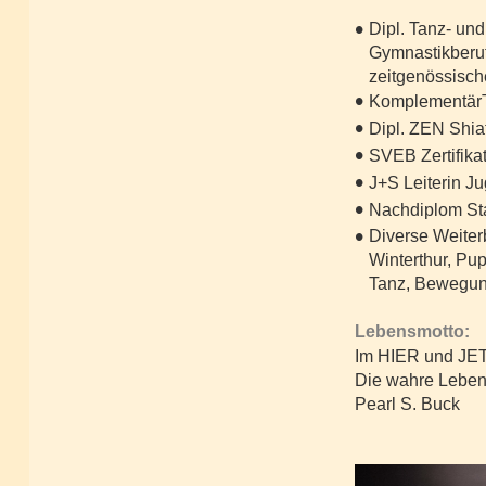
•
Dipl. Tanz- un
Gymnastikberuf
zeitgenössisc
•
KomplementärT
•
Dipl. ZEN Shia
•
SVEB Zertifika
•
J+S Leiterin J
•
Nachdiplom Sta
•
Diverse Weiter
Winterthur, Pup
Tanz, Bewegung
Lebensmotto:
Im HIER und JE
Die wahre Lebe
Pearl S. Buck