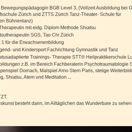
d Bewegungspädagogin BGB Level 3, (Vollzeit Ausbildung bei 
sschule Zürich und ZTTS Zürich Tanz-Theater- Schule für
hen Bühnentanz)
herapeutin mit eidg. Diplom Methode Shiatsu
tsutherapeutin SGS, Tao Chi Zürich
t 1 für die Erwachsenenbildung
ugend- und Kindersport Fachrichtung Gymnastik und Tanz
tusadaptierte Trainings- Therapie STT® Heilpraktikerschule L
bildungen z.B. im Bereich Fachberaterin Psychotraumatologie 
penspiel Dornach, Malspiel Arno Stern Paris, stetige Weiterbild
, Shiatsu, Atem und Meditation ...
TZT.
nskunst besteht darin, im Alltäglichen das Wunderbare 