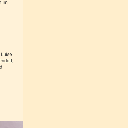
h im
 Luise
endorf,
nd