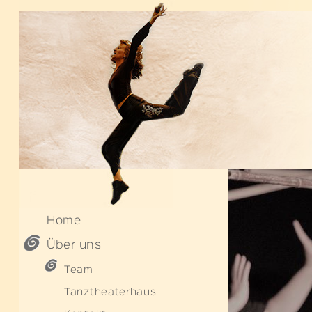
https://www.tanztheaterhaus.ch/team
Home
Über uns
Team
Tanztheaterhaus