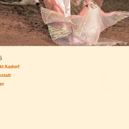
5
t Aadorf
statt
er